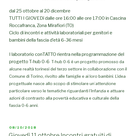
dal 25 ottobre al 20 dicembre
TUTTI I GIOVEDì dalle ore 16:00 alle ore 17:00 in Cascina
Roccafranca, Zona Mirafiori (TO)
Ciclo di incontri e attività laboratoriali per genitori e
bambini della fascia d’età 6-36 mesi
I laboratorio conTATTO rientra nella programmazione del
progetto T-hub 0-6
T-hub 0-6 é un progetto promosso da
alcune realtà torinesi del terzo settore in collaborazione con il
Comune di Torino, rivolto alle famiglie e ai loro bambini. L’idea
progettuale nasce allo scopo di stimolare un’attenzione
particolare verso le tematiche riguardanti l’Infanzia e attuare
azioni di contrasto alla povertà educativa e culturale della
fascia 0-6 anni.
PUBBLICATO
08/10/2018
IL
Giovedì 11 ottobre Incontri gratuiti di