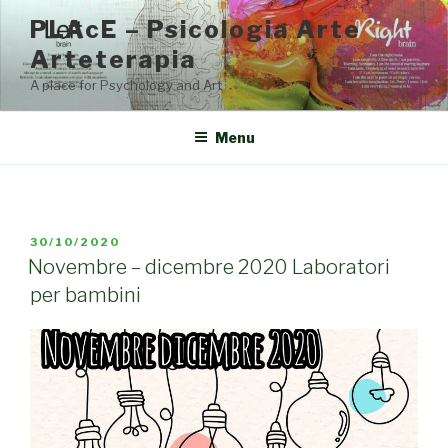
Salta
PLAcE – Psicologia Arte
al
Arteterapia
contenuto
A place for Psychology and Art
Menu
PUBBLICATO
30/10/2020
IL
Novembre – dicembre 2020 Laboratori
per bambini