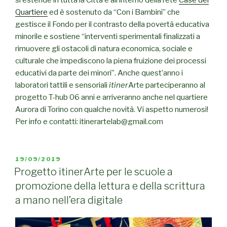
si estende in tutta la Città e all’interno della rete
Case del
Quartiere
ed è sostenuto da “Con i Bambini” che
gestisce il Fondo per il contrasto della povertà educativa
minorile e sostiene “interventi sperimentali finalizzati a
rimuovere gli ostacoli di natura economica, sociale e
culturale che impediscono la piena fruizione dei processi
educativi da parte dei minori”. Anche quest’anno i
laboratori tattili e sensoriali
itiner
Arte parteciperanno al
progetto T-hub 06 anni e arriveranno anche nel quartiere
Aurora di Torino con qualche novità. Vi aspetto numerosi!
Per info e contatti: itinerartelab@gmail.com
PUBBLICATO
19/09/2019
IL
Progetto itinerArte per le scuole a
promozione della lettura e della scrittura
a mano nell’era digitale