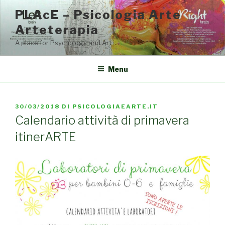
Salta
PLAcE – Psicologia Arte
al
Arteterapia
contenuto
A place for Psychology and Art
Menu
PUBBLICATO
30/03/2018
DI
PSICOLOGIAEARTE.IT
IL
Calendario attività di primavera
itinerARTE