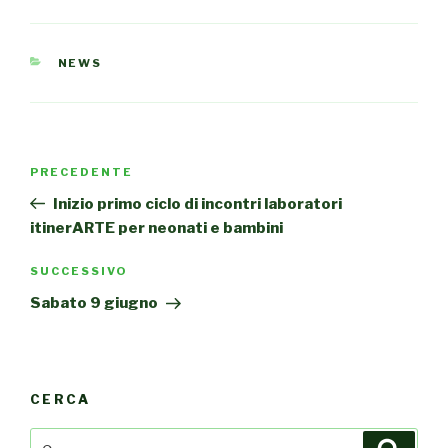
CATEGORIE
NEWS
Navigazione
PRECEDENTE
Articolo
articoli
precedente:
Inizio primo ciclo di incontri laboratori
itinerARTE per neonati e bambini
SUCCESSIVO
Articolo
successivo
Sabato 9 giugno
CERCA
Cerca:
Cerca