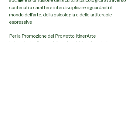
sociale e la diffusione della cultura psicologica attraverso
contenuti a carattere interdisciplinare riguardanti il
mondo dell’arte, della psicologia e delle artiterapie
espressive
Per la Promozione del Progetto ItinerArte
Laboratori polisensoriali per bambini e laboratori
espressivi con tecniche di arteterapia per adulti.
Attività rivolte alle scuole e ai
servizi educativi
CERCA
Cerca:
Cerca